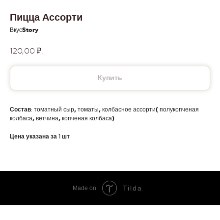
Пицца Ассорти
ВкусStory
120,00
₽.
Купить
Состав:
томатный сыр, томаты, колбасное ассорти( полукопченая
колбаса, ветчина, копченая колбаса)
Цена указана за 1 шт
Tilda
Made on