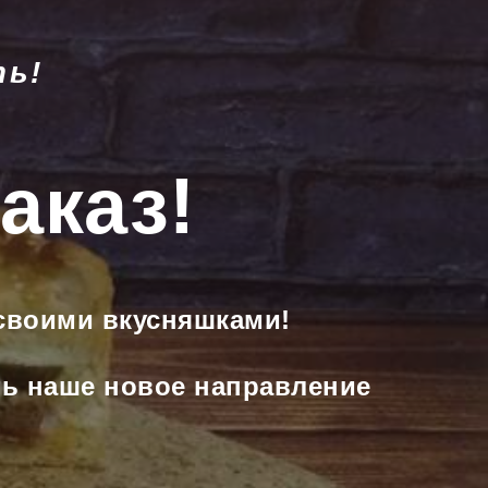
ть!
аказ!
 своими вкусняшками!
еть наше новое направление