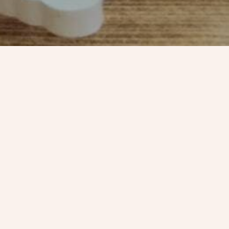
т
андровна