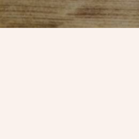
НА
Партнер
Доставк
Условия
Политик
Пользов
ВкусStory
© 2020
Оплата
Создание сайта| SEO