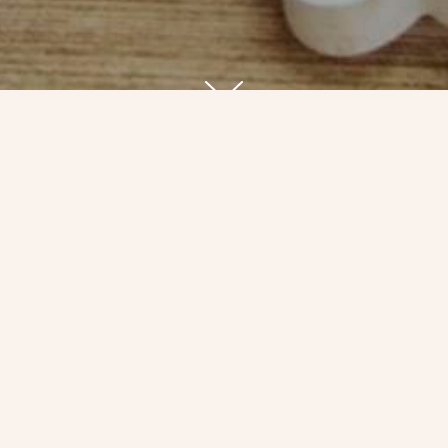
ШЕ МЕНЮ
Контакты
ская программа
улица 30 лет Победы,10 Сургу
а и оплата
+7 922 781 72 33
 возврата заказа
bakery.sur@gmail.com
а конфиденциальности
ИП Голованева Галина Алекс
ательское соглашение
ИНН 860219264364
Mastercard. Visa
.
МИР